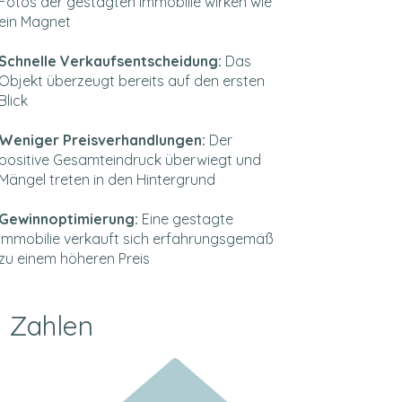
Fotos der gestagten Immobilie wirken wie
ein Magnet
Schnelle Verkaufsentscheidung:
Das
Objekt überzeugt bereits auf den ersten
Blick
Weniger Preisverhandlungen:
Der
positive Gesamteindruck überwiegt und
Mängel treten in den Hintergrund
Gewinnoptimierung:
Eine gestagte
Immobilie verkauft sich erfahrungsgemäß
zu einem höheren Preis
Zahlen