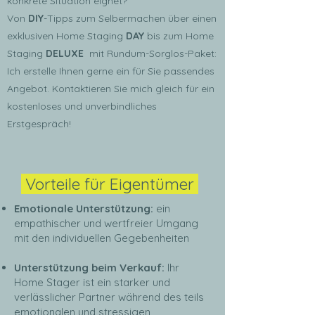
konkrete Situation eignet?
Von
DIY
-Tipps zum Selbermachen über einen
exklusiven Home Staging
DAY
bis zum Home
Staging
DELUXE
mit Rundum-Sorglos-Paket:
Ich erstelle Ihnen gerne ein für Sie passendes
Angebot. Kontaktieren Sie mich gleich für ein
kostenloses und unverbindliches
Erstgespräch!
Vorteile für Eigentümer
Emotionale Unterstützung:
ein
empathischer und wertfreier Umgang
mit den individuellen Gegebenheiten
Unterstützung beim Verkauf:
Ihr
Home Stager ist ein starker und
verlässlicher Partner während des teils
emotionalen und stressigen