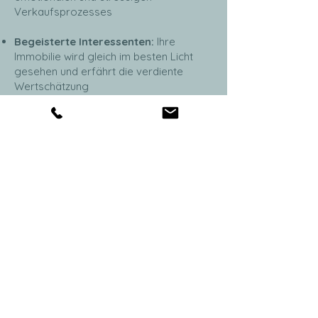
Verkaufsprozesses
Begeisterte Interessenten:
Ihre
Immobilie wird gleich im besten Licht
gesehen und erfährt die verdiente
Wertschätzung
Kürzere Verkaufszeiten:
Interessenten
entscheiden sich deutlich schneller für
eine gestagte Immobilie
Ein höherer Verkaufspreis:
Die
Mehreinnahmen können Sorgen nehmen
und neue Möglichkeiten eröffnen
Investoren entlasten
Leere Räume voller Potenzial: Die wenigsten
Interessenten können sich anhand von