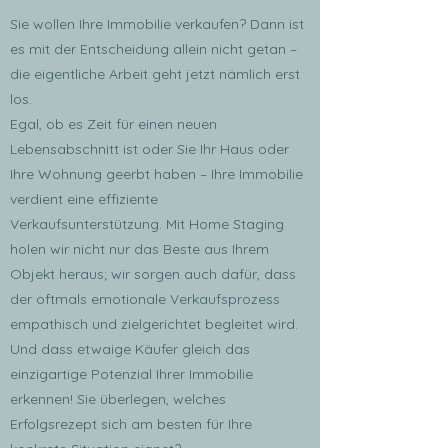
Sie wollen Ihre Immobilie verkaufen? Dann ist
es mit der Entscheidung allein nicht getan –
die eigentliche Arbeit geht jetzt nämlich erst
los.
Egal, ob es Zeit für einen neuen
Lebensabschnitt ist oder Sie Ihr Haus oder
Ihre Wohnung geerbt haben – Ihre Immobilie
verdient eine effiziente
Verkaufsunterstützung. Mit Home Staging
holen wir nicht nur das Beste aus Ihrem
Objekt heraus; wir sorgen auch dafür, dass
der oftmals emotionale Verkaufsprozess
empathisch und zielgerichtet begleitet wird.
Und dass etwaige Käufer gleich das
einzigartige Potenzial Ihrer Immobilie
erkennen! Sie überlegen, welches
Erfolgsrezept sich am besten für Ihre